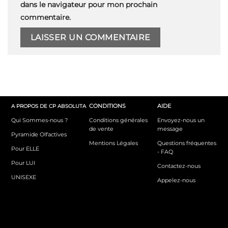
dans le navigateur pour mon prochain
commentaire.
CONDITIONS
AIDE
A PROPOS DE CP ABSOLUTA
Qui Sommes-nous ?
Conditions générales
Envoyez-nous un
de vente
message
Pyramide Olfactives
Mentions Légales
Questions fréquentes
Pour ELLE
- FAQ
Pour LUI
Contactez-nous
UNISEXE
Appelez-nous