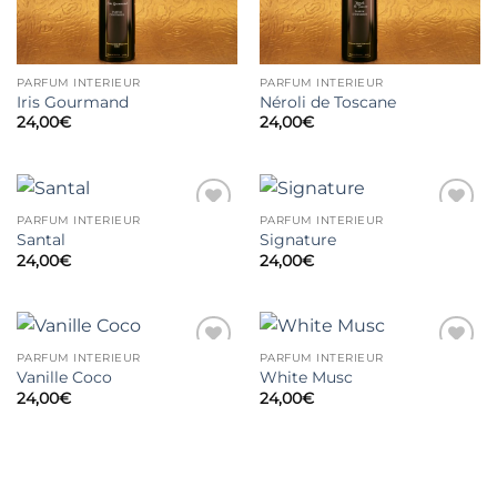
PARFUM INTERIEUR
PARFUM INTERIEUR
Iris Gourmand
Néroli de Toscane
24,00
€
24,00
€
PARFUM INTERIEUR
PARFUM INTERIEUR
Add to
Add to
Santal
Signature
wishlist
wishlist
24,00
€
24,00
€
PARFUM INTERIEUR
PARFUM INTERIEUR
Add to
Add to
Vanille Coco
White Musc
wishlist
wishlist
24,00
€
24,00
€