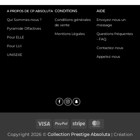
CONDITIONS
AIDE
A PROPOS DE CP ABSOLUTA
Qui Sommes-nous ?
Conditions générales
Envoyez-nous un
de vente
message
Pyramide Olfactives
Mentions Légales
Questions fréquentes
Pour ELLE
- FAQ
Pour LUI
Contactez-nous
UNISEXE
Appelez-nous
Visa
PayPal
Stripe
MasterCard
Copyright 2026 ©
Collection Prestige Absoluta
| Création