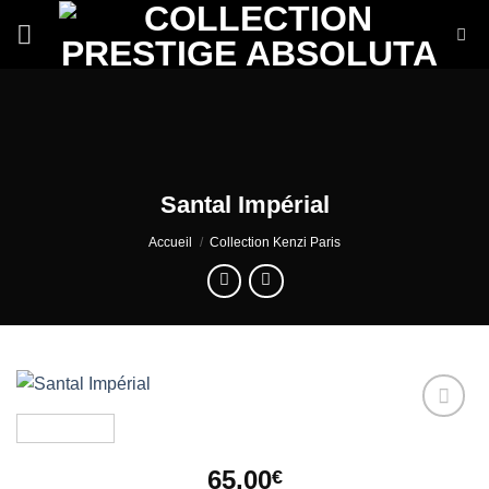
Passer
au
contenu
Santal Impérial
Accueil
/
Collection Kenzi Paris
Add to
wishlist
65,00
€