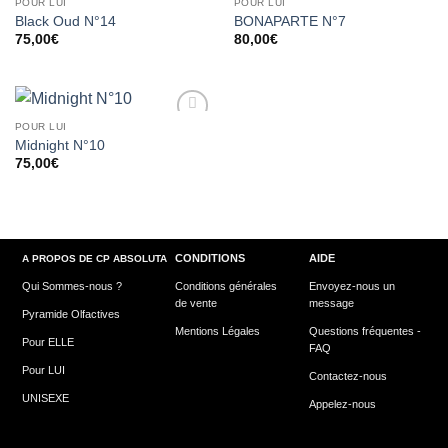
POUR LUI
POUR LUI
Add to
Add to
Black Oud N°14
BONAPARTE N°7
wishlist
wishlist
75,00
€
80,00
€
POUR LUI
Add to
Midnight N°10
wishlist
75,00
€
CONDITIONS
AIDE
A PROPOS DE CP ABSOLUTA
Qui Sommes-nous ?
Conditions générales
Envoyez-nous un
de vente
message
Pyramide Olfactives
Mentions Légales
Questions fréquentes -
Pour ELLE
FAQ
Pour LUI
Contactez-nous
UNISEXE
Appelez-nous