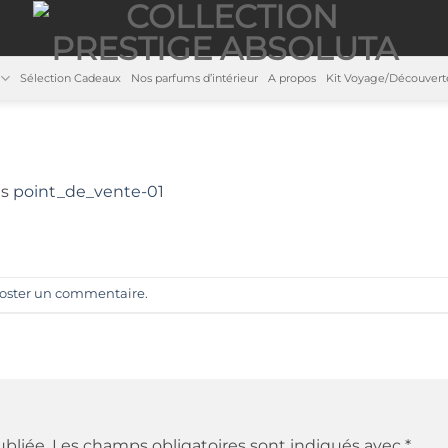
Sélection Cadeaux
Nos parfums d’intérieur
A propos
Kit Voyage/Découvert
ns
point_de_vente-01
oster un commentaire
.
ubliée.
Les champs obligatoires sont indiqués avec
*