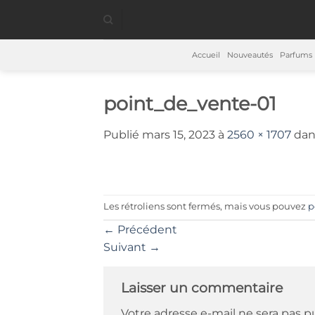
Passer
au
contenu
Accueil
Nouveautés
Parfums
point_de_vente-01
Publié
mars 15, 2023
à
2560 × 1707
da
Les rétroliens sont fermés, mais vous pouvez
p
←
Précédent
Suivant
→
Laisser un commentaire
Votre adresse e-mail ne sera pas p