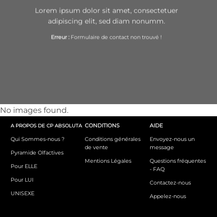
Lorem ipsum dolor sit amet, consectetuer
adipiscing elit, sed diam nonumm.
Erreur :
Formulaire de contact non trouvé !
No images found.
CONDITIONS
AIDE
A PROPOS DE CP ABSOLUTA
Qui Sommes-nous ?
Conditions générales
Envoyez-nous un
de vente
message
Pyramide Olfactives
Mentions Légales
Questions fréquentes
Pour ELLE
- FAQ
Pour LUI
Contactez-nous
UNISEXE
Appelez-nous