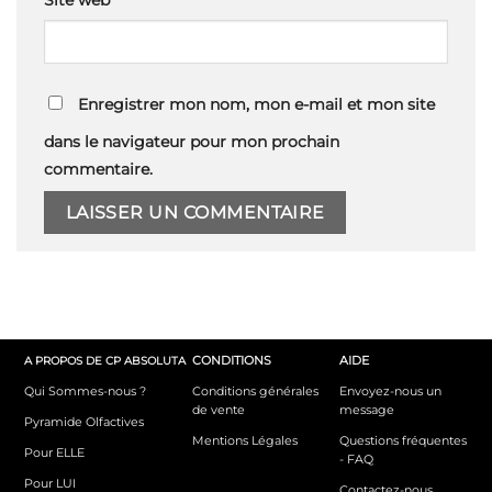
Site web
Enregistrer mon nom, mon e-mail et mon site
dans le navigateur pour mon prochain
commentaire.
CONDITIONS
AIDE
A PROPOS DE CP ABSOLUTA
Qui Sommes-nous ?
Conditions générales
Envoyez-nous un
de vente
message
Pyramide Olfactives
Mentions Légales
Questions fréquentes
Pour ELLE
- FAQ
Pour LUI
Contactez-nous