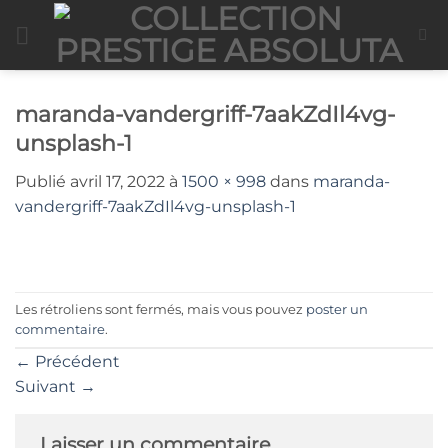
Passer
au
contenu
maranda-vandergriff-7aakZdIl4vg-
unsplash-1
Publié
avril 17, 2022
à
1500 × 998
dans
maranda-
vandergriff-7aakZdIl4vg-unsplash-1
Les rétroliens sont fermés, mais vous pouvez
poster un
commentaire
.
←
Précédent
Suivant
→
Laisser un commentaire