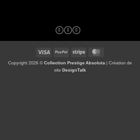
Visa
PayPal
Stripe
MasterCard
Copyright 2026 ©
Collection Prestige Absoluta
| Création de
site
DesignTalk