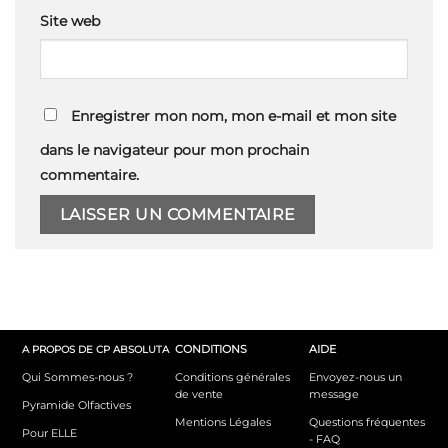
Site web
Enregistrer mon nom, mon e-mail et mon site
dans le navigateur pour mon prochain
commentaire.
CONDITIONS
AIDE
A PROPOS DE CP ABSOLUTA
Qui Sommes-nous ?
Conditions générales
Envoyez-nous un
de vente
message
Pyramide Olfactives
Mentions Légales
Questions fréquentes
Pour ELLE
- FAQ