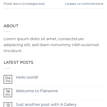
Posté dans
Uncategorized
Laissez un commentaire
ABOUT
Lorem ipsum dolor sit amet, consectetuer
adipiscing elit, sed diam nonummy nibh euismod
tincidunt.
LATEST POSTS
Hello world!
04
Mar
Aucun
commentaire
sur
Welcome to Flatsome
19
Hello
world!
Nov
Aucun
commentaire
sur
Just another post with A Gallery
13
Welcome